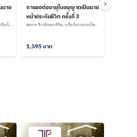
็นนาย
การขอต่ออายุใบอนุญาตเป็นนาย
หน้าประกันชีวิต ครั้งที่ 3
นฤทัย ชูไทย, สมชาย ชีวาลักขณาลิขิต, เกรียงไกร ธนากรไพศาล, รตน บุญเชิด, ดวงหทัย รุ่งโรจน์วัฒนา, ณัฎฐณิชา น้อยโกมุท, บริษัท ฝึกอบรม ที ไอ พี จำกัด undefined
สมชาย ชีวาลักขณาลิขิต, เกรียงไกร ธนากรไพศาล, รตน บุญเชิด, ปรีชา วงษ์บัณฑูรย์, กิตติชัย อัครวิมุต, ณัฎฐณิชา น้อยโกมุท, บริษัท ฝึกอบรม ที ไอ พี จำกัด undefined
1,595
บาท