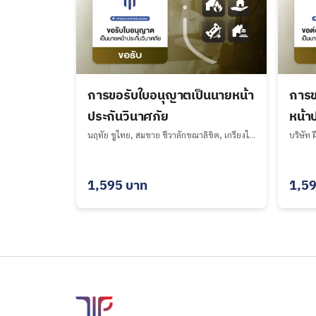
การขอรับใบอนุญาตเป็นนายหน้า
การข
ประกันวินาศภัย
หน้าป
นฤทัย ชูไทย, สมชาย ชีวาลักขณาลิขิต, เกรียงไกร ธนากรไพศาล, บริษัท ฝึกอบรม ที ไอ พี จำกัด undefined
1,595
บาท
1,5