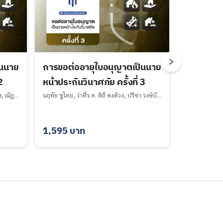
็นนาย
การขอต่ออายุใบอนุญาตเป็นนาย
2
หน้าประกันวินาศภัย ครั้งที่ 3
จุฑาทิพย์ ติระชูศักดิ์, ว่าที่ร.ต. ดิถี คงด้วง, ณัฎฐณิชา น้อยโกมุท, รตน บุญเชิด, ปรีชา วงษ์บัณฑูรย์, ดวงหทัย รุ่งโรจน์วัฒนา, นฤทัย ชูไทย, บริษัท ฝึกอบรม ที ไอ พี จำกัด undefined
นฤทัย ชูไทย, ว่าที่ร.ต. ดิถี คงด้วง, ปรีชา วงษ์บัณฑูรย์, รตน บุญเชิด, กิตติชัย อัครวิมุต, บริษัท ฝึกอบรม ที ไอ พี จำกัด undefined
1,595
บาท